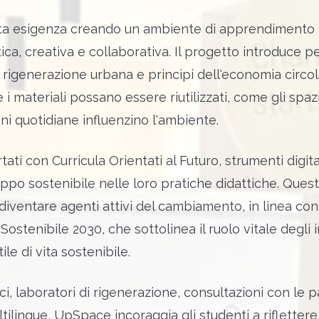
 esigenza creando un ambiente di apprendimento in 
ca, creativa e collaborativa. Il progetto introduce pe
rigenerazione urbana e principi dell'economia circo
 i materiali possano essere riutilizzati, come gli spa
ni quotidiane influenzino l'ambiente.
ati con Curricula Orientati al Futuro, strumenti digital
uppo sostenibile nelle loro pratiche didattiche. Ques
 diventare agenti attivi del cambiamento, in linea c
Sostenibile 2030, che sottolinea il ruolo vitale degli
le di vita sostenibile.
ci, laboratori di rigenerazione, consultazioni con le p
tilingue, UpSpace incoraggia gli studenti a rifletter