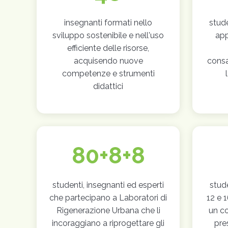
insegnanti formati nello
stude
sviluppo sostenibile e nell'uso
ap
efficiente delle risorse,
acquisendo nuove
cons
competenze e strumenti
didattici
80+8+8
studenti, insegnanti ed esperti
stud
che partecipano a Laboratori di
12 e 
Rigenerazione Urbana che li
un co
incoraggiano a riprogettare gli
pre