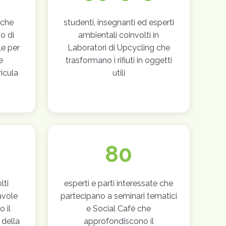
 che
studenti, insegnanti ed esperti
o di
ambientali coinvolti in
le per
Laboratori di Upcycling che
e
trasformano i rifiuti in oggetti
ricula
utili
80
lti
esperti e parti interessate che
avole
partecipano a seminari tematici
 il
e Social Café che
 della
approfondiscono il