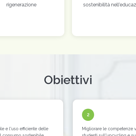
rigenerazione
sostenibilità nell'educa
Obiettivi
2
e e l'uso efficiente delle
Migliorare le competenze v
ul consumo sostenibile
studenti sull'upcycling e s