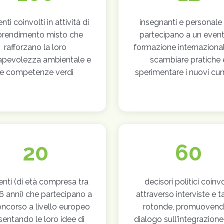
nti coinvolti in attività di
insegnanti e personale
prendimento misto che
partecipano a un event
rafforzano la loro
formazione internaziona
apevolezza ambientale e
scambiare pratiche 
le competenze verdi
sperimentare i nuovi cur
20
60
enti (di età compresa tra
decisori politici coinvo
16 anni) che partecipano a
attraverso interviste e t
ncorso a livello europeo
rotonde, promuovendo
sentando le loro idee di
dialogo sull'integrazione