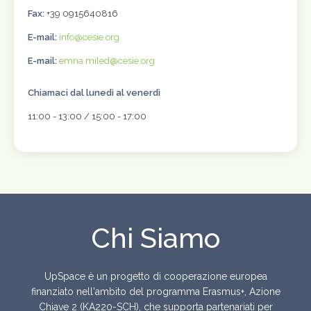
Fax:
+39 0915640816
E-mail:
info@cesie.org
E-mail:
emna.miled@cesie.org
Chiamaci dal lunedì al venerdì
11:00 - 13:00 / 15:00 - 17:00
Chi Siamo
UpSpace è un progetto di cooperazione europea
finanziato nell'ambito del programma Erasmus+, Azione
Chiave 2 (KA220-SCH), che supporta partenariati per