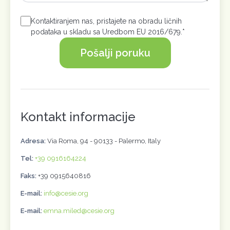
Kontaktiranjem nas, pristajete na obradu ličnih
podataka u skladu sa Uredbom EU 2016/679.*
Pošalji poruku
Kontakt informacije
Adresa:
Via Roma, 94 - 90133 - Palermo, Italy
Tel:
+39 0916164224
Faks:
+39 0915640816
E-mail:
info@cesie.org
E-mail:
emna.miled@cesie.org