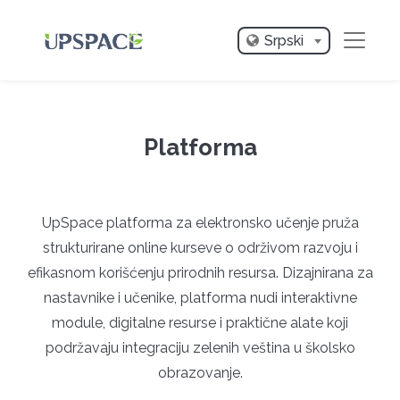
Srpski
Platforma
UpSpace platforma za elektronsko učenje pruža
strukturirane online kurseve o održivom razvoju i
efikasnom korišćenju prirodnih resursa. Dizajnirana za
nastavnike i učenike, platforma nudi interaktivne
module, digitalne resurse i praktične alate koji
podržavaju integraciju zelenih veština u školsko
obrazovanje.