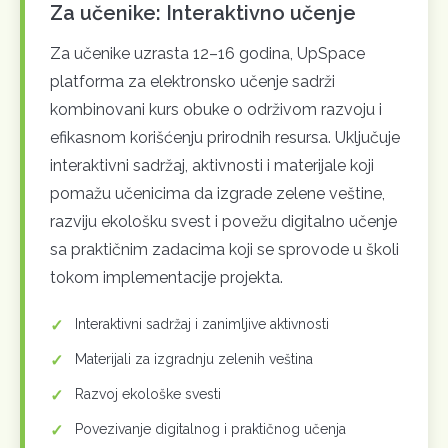
Za učenike: Interaktivno učenje
Za učenike uzrasta 12–16 godina, UpSpace
platforma za elektronsko učenje sadrži
kombinovani kurs obuke o održivom razvoju i
efikasnom korišćenju prirodnih resursa. Uključuje
interaktivni sadržaj, aktivnosti i materijale koji
pomažu učenicima da izgrade zelene veštine,
razviju ekološku svest i povežu digitalno učenje
sa praktičnim zadacima koji se sprovode u školi
tokom implementacije projekta.
Interaktivni sadržaj i zanimljive aktivnosti
Materijali za izgradnju zelenih veština
Razvoj ekološke svesti
Povezivanje digitalnog i praktičnog učenja